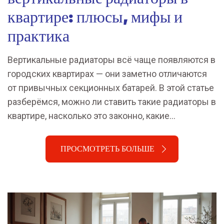
квартире: плюсы, мифы и
практика
Вертикальные радиаторы всё чаще появляются в
городских квартирах — они заметно отличаются
от привычных секционных батарей. В этой статье
разберёмся, можно ли ставить такие радиаторы в
квартире, насколько это законно, какие
требования предъявляет ЖКХ, и на что обращать
внимание при выборе. Расскажем, какие плюсы и
ПРОСМОТРЕТЬ БОЛЬШЕ
минусы у вертикальных моделей, как выбрать
мощность и где их размещать. Узнаете реальные
отзывы владельцев и советы по уходу.