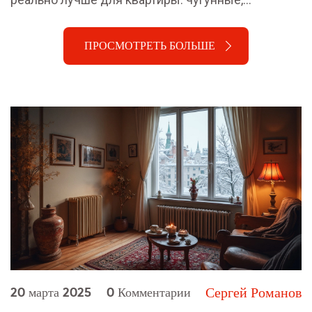
алюминиевые, биметаллические или стальные.
Расскажу, на что смотреть при покупке, поделюсь
ПРОСМОТРЕТЬ БОЛЬШЕ
бытовыми советами и интересными фактами из
опыта жильцов. Речь пойдёт о практических
плюсах и минусах каждого варианта — всё без
сложных терминов.
Сергей Романов
20 марта 2025
0 Комментарии