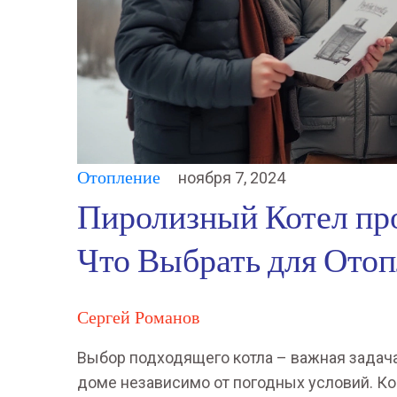
Отопление
ноября 7, 2024
Пиролизный Котел пр
Что Выбрать для Ото
Сергей Романов
Выбор подходящего котла – важная задача
доме независимо от погодных условий. К