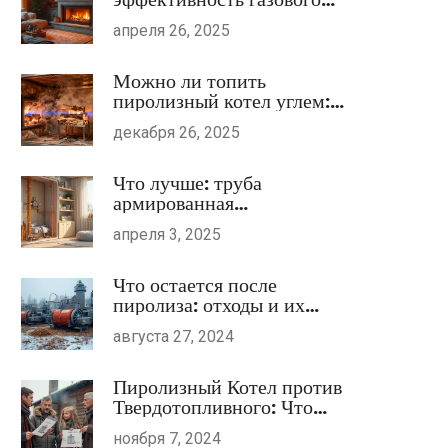
камина: простые решения
апреля 26, 2025
для тёплого дома
Можно ли топить
пиролизный котел углем:
реальные возможности и
декабря 26, 2025
риски
Что лучше: труба
армированная
стекловолокном или
апреля 3, 2025
алюминием?
Что остается после
пиролиза: отходы и их
переработка
августа 27, 2024
Пиролизный Котел против
Твердотопливного: Что
Выбрать для Отопления
ноября 7, 2024