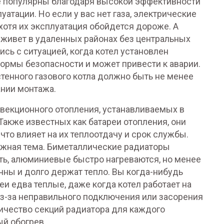
е популярны благодаря высокой эффективности
атации. Но если у вас нет газа, электрические
 хотя их эксплуатация обойдется дороже. А
 живет в удаленных районах без центральных
сь с ситуацией, когда котел установлен
нормы безопасности и может привести к аварии.
тенного газового котла должно быть не менее
ании монтажа.
векционного отопления, устанавливаемых в
 Также известных как
батареи отопления
, они
что влияет на их теплоотдачу и срок службы.
ажная тема. Биметаллические радиаторы
ть, алюминиевые быстро нагреваются, но менее
чны и долго держат тепло. Вы когда-нибудь
еи едва теплые, даже когда котел работает на
з-за неправильного подключения или засорения
ичество секций радиатора для каждого
й обогрев.