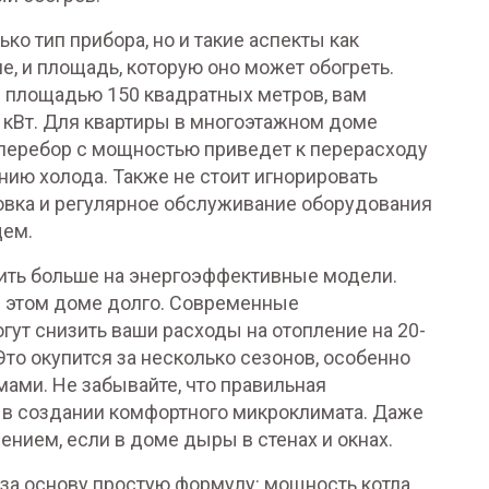
ко тип прибора, но и такие аспекты как
, и площадь, которую оно может обогреть.
е площадью 150 квадратных метров, вам
 кВт. Для квартиры в многоэтажном доме
о перебор с мощностью приведет к перерасходу
нию холода. Также не стоит игнорировать
овка и регулярное обслуживание оборудования
щем.
тить больше на энергоэффективные модели.
 в этом доме долго. Современные
ут снизить ваши расходы на отопление на 20-
то окупится за несколько сезонов, особенно
мами. Не забывайте, что правильная
а в создании комфортного микроклимата. Даже
нием, если в доме дыры в стенах и окнах.
 за основу простую формулу: мощность котла