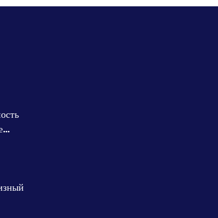
ость
е
ма
изный