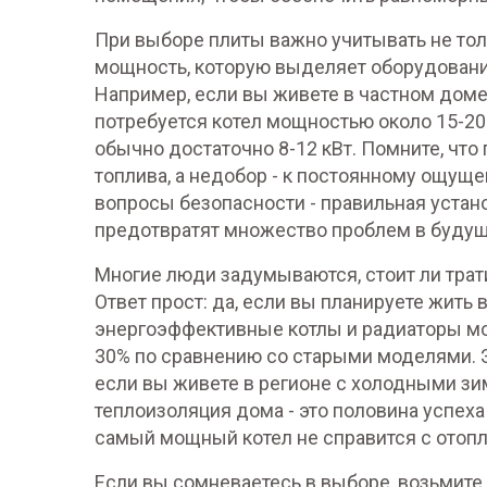
При выборе плиты важно учитывать не толь
мощность, которую выделяет оборудование
Например, если вы живете в частном дом
потребуется котел мощностью около 15-20
обычно достаточно 8-12 кВт. Помните, чт
топлива, а недобор - к постоянному ощуще
вопросы безопасности - правильная устан
предотвратят множество проблем в буду
Многие люди задумываются, стоит ли тра
Ответ прост: да, если вы планируете жить
энергоэффективные котлы и радиаторы мог
30% по сравнению со старыми моделями. Э
если вы живете в регионе с холодными зи
теплоизоляция дома - это половина успех
самый мощный котел не справится с отопле
Если вы сомневаетесь в выборе, возьмите