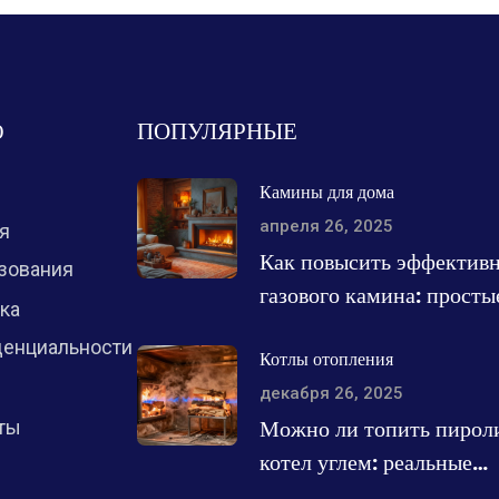
Ю
ПОПУЛЯРНЫЕ
Камины для дома
апреля 26, 2025
я
Как повысить эффективн
зования
газового камина: просты
ка
решения для тёплого до
енциальности
Котлы отопления
декабря 26, 2025
Можно ли топить пирол
ты
котел углем: реальные
возможности и риски