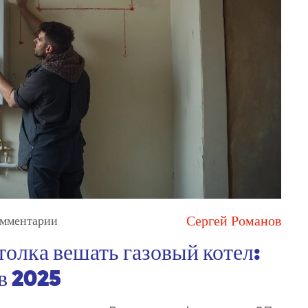
Сергей Романов
мментарии
толка вешать газовый котел:
 в 2025