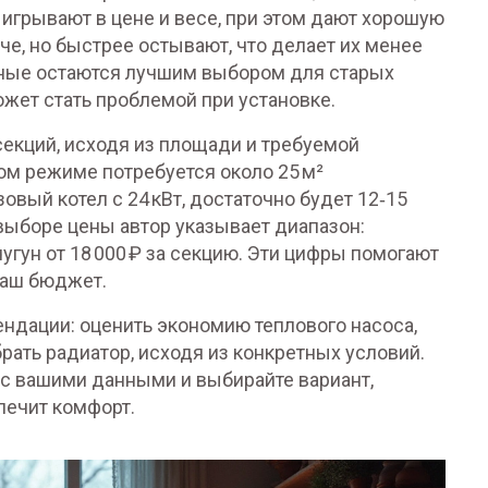
ыигрывают в цене и весе, при этом дают хорошую
е, но быстрее остывают, что делает их менее
нные остаются лучшим выбором для старых
ожет стать проблемой при установке.
секций, исходя из площади и требуемой
ом режиме потребуется около 25 м²
зовый котел с 24 кВт, достаточно будет 12‑15
выборе цены автор указывает диапазон:
 чугун от 18 000 ₽ за секцию. Эти цифры помогают
ваш бюджет.
ендации: оценить экономию теплового насоса,
рать радиатор, исходя из конкретных условий.
 с вашими данными и выбирайте вариант,
печит комфорт.